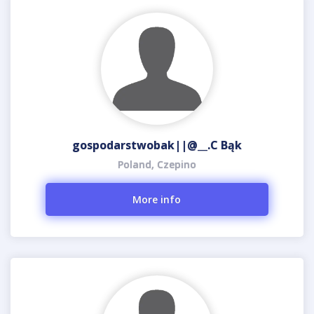
gospodarstwobak||@__.C Bąk
Poland, Czepino
More info