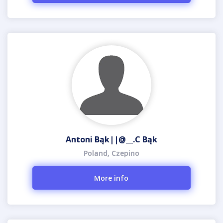
Antoni Bąk||@__.C Bąk
Poland, Czepino
More info