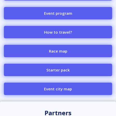
Event program
How to travel?
Race map
Starter pack
Event city map
Partners