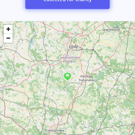
+
−
Find/offer ride