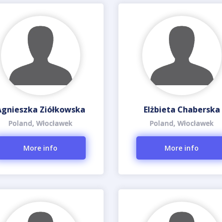
Agnieszka Ziółkowska
Elżbieta Chaberska
Poland, Włocławek
Poland, Włocławek
More info
More info