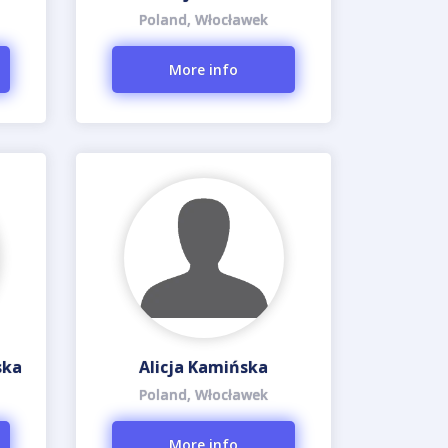
Poland, Włocławek
More info
ska
Alicja Kamińska
Poland, Włocławek
More info