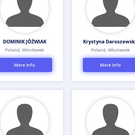
DOMINIK JÓŹWIAK
Krystyna Daroszews
Poland, Włocławek
Poland, Włocławek
More info
More info