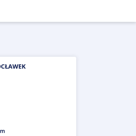
OCŁAWEK
om