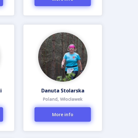
i
Danuta Stolarska
Poland, Włocławek
More info