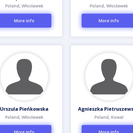
Poland, Włocławek
Poland, Włocławek
More info
More info
Urszula Pieńkowska
Agnieszka Pietruszew
Poland, Włocławek
Poland, Kowal
More info
More info