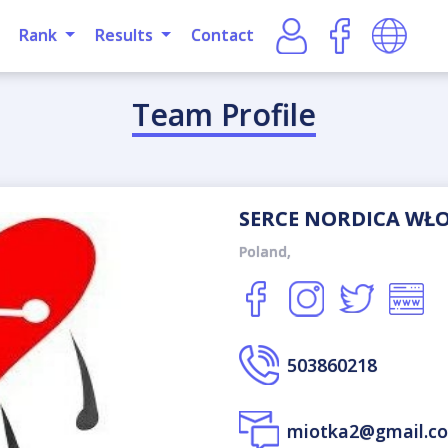
Rank
Results
Contact
Team Profile
SERCE NORDICA WŁ
Poland,
503860218
miotka2@gmail.c