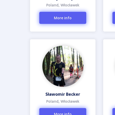
Poland, Włocławek
More info
Sławomir Becker
Poland, Włocławek
More info