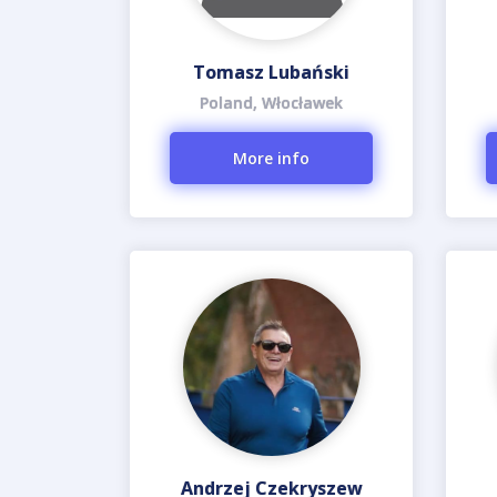
Tomasz Lubański
Poland, Włocławek
More info
Andrzej Czekryszew