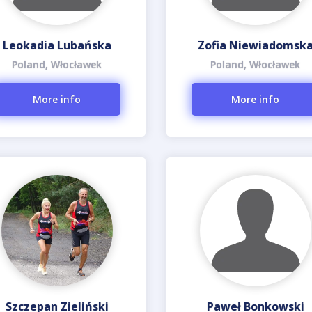
Leokadia Lubańska
Zofia Niewiadomsk
Poland, Włocławek
Poland, Włocławek
More info
More info
Szczepan Zieliński
Paweł Bonkowski