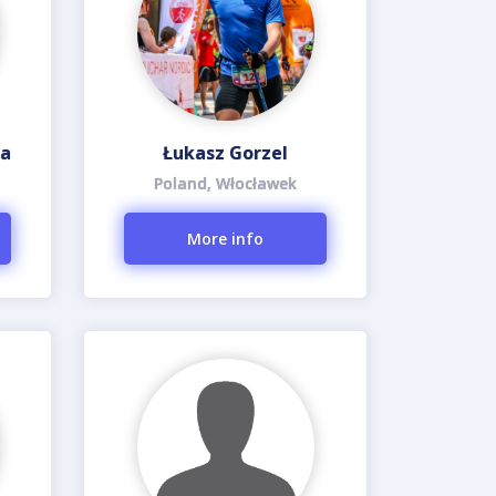
ka
Łukasz Gorzel
Poland, Włocławek
More info