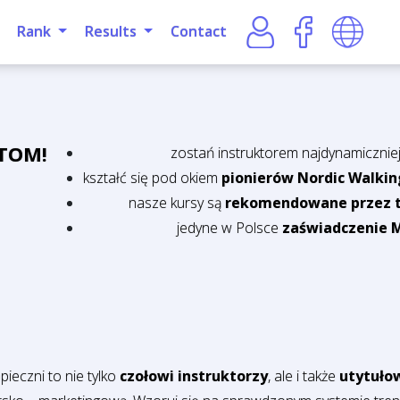
Rank
Results
Contact
STOM!
zostań instruktorem najdynamiczniej 
kształć się pod okiem
pionierów Nordic Walkin
nasze kursy są
rekomendowane przez t
jedyne w Polsce
zaświadczenie M
pieczni to nie tylko
czołowi instruktorzy
, ale i także
utytuło