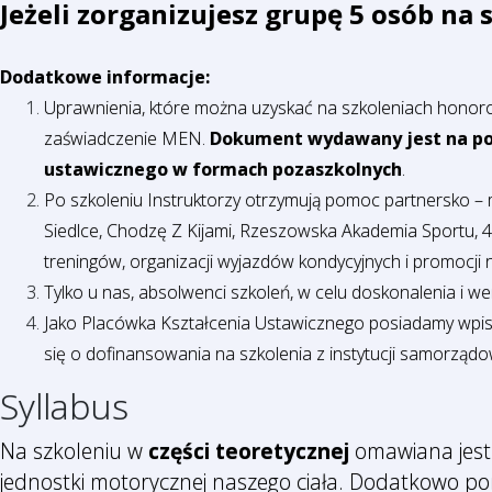
Jeżeli zorganizujesz grupę 5 osób na 
Dodatkowe informacje:
Uprawnienia, które można uzyskać na szkoleniach honorowa
zaświadczenie MEN.
Dokument wydawany jest na pod
ustawicznego w formach pozaszkolnych
.
Po szkoleniu Instruktorzy otrzymują pomoc partnersko –
Siedlce, Chodzę Z Kijami, Rzeszowska Akademia Sportu, 
treningów, organizacji wyjazdów kondycyjnych i promocji n
Tylko u nas, absolwenci szkoleń, w celu doskonalenia i w
Jako Placówka Kształcenia Ustawicznego posiadamy wpi
się o dofinansowania na szkolenia z instytucji samorządo
Syllabus
Na szkoleniu w
części teoretycznej
omawiana jest 
jednostki motorycznej naszego ciała. Dodatkowo po