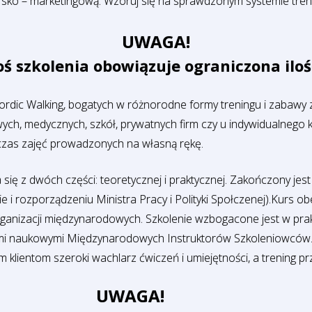
ko – marketingową. Wzoruj się na sprawdzonym systemie tre
UWAGA!
ś szkolenia obowiązuje ograniczona iloś
ordic Walking, bogatych w różnorodne formy treningu i zabawy 
, medycznych, szkół, prywatnych firm czy u indywidualnego kli
dczas zajęć prowadzonych na własną rękę.
 się z dwóch części: teoretycznej i praktycznej. Zakończony jest
 rozporządzeniu Ministra Pracy i Polityki Społczenej).Kurs obe
rganizacji międzynarodowych. Szkolenie wzbogacone jest w prak
i naukowymi Międzynarodowych Instruktorów Szkoleniowców. Sk
 klientom szeroki wachlarz ćwiczeń i umiejętności, a trening p
UWAGA!