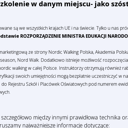
szkolenie w danym miejscu- jako szósta
ne są we wszystkich krajach UE i na świecie. Tylko u nas próc
stawie ROZPORZĄDZENIE MINISTRA EDUKACJI NARODOWEJ z
 marketingową ze strony Nordic Walking Polska, Akademia Pols
4season, Nord Walk. Dodatkowo istnieje możliwość rozpoczęcia
ordic walking w całej Polsce. Instruktorzy otrzymują również ra
eryfikacji swoich umiejętności mogą bezpłatnie uczestniczyć w 
s do Rejestru Szkół i Placówek Oświatowych pod numerem ew
wych.
szczegółowo między innymi prawidłowa technika ora
ruszamy najważniejsze informacje dotyczące: