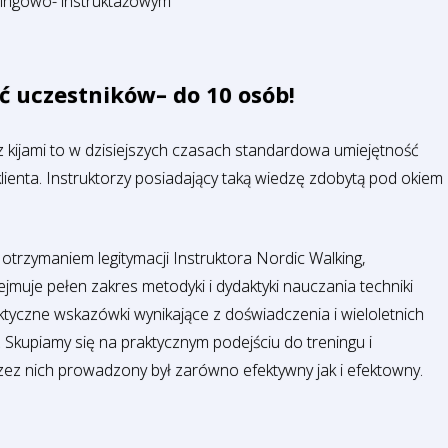
ningowo- instruktażowym
ć uczestników– do 10 osób!
z kijami to w dzisiejszych czasach standardowa umiejętność
enta. Instruktorzy posiadający taką wiedzę zdobytą pod okiem
 otrzymaniem legitymacji Instruktora Nordic Walking,
jmuje pełen zakres metodyki i dydaktyki nauczania techniki
tyczne wskazówki wynikające z doświadczenia i wieloletnich
upiamy się na praktycznym podejściu do treningu i
rzez nich prowadzony był zarówno efektywny jak i efektowny.