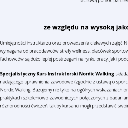
fachową pomoc partners
ze względu na wysoką jako
Umiejętności instruktarzu oraz prowadzenia ciekawych zajęć N
wymagana od pracodawców strefy wellness, placówek sportowych
fachowców są dużo lepiej postrzegani na rynku pracy, jak i po
Specjalistyczny Kurs Instruktorski Nordic Walking
składa
nadającego uprawnienia zawodowe (zgodnie z ustawą o sporcie i
Nordic Walking. Bazujemy nie tylko na ogólnych wskazaniach o
praktykach szkoleniowo-zawodniczych połączonych z badaniam
róznorodności ćwiczeń, tak by kursanci mogli przedstawić swoim