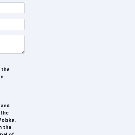
 the
wn
 and
 the
Polska,
n the
nal of