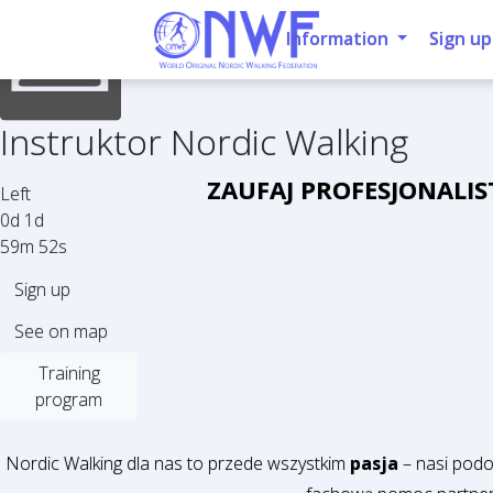
Information
Sign up
Instruktor Nordic Walking
ZAUFAJ PROFESJONALI
Left
0d 1d
59m 51s
Sign up
See on map
Training
program
Nordic Walking dla nas to przede wszystkim
pasja
– nasi podo