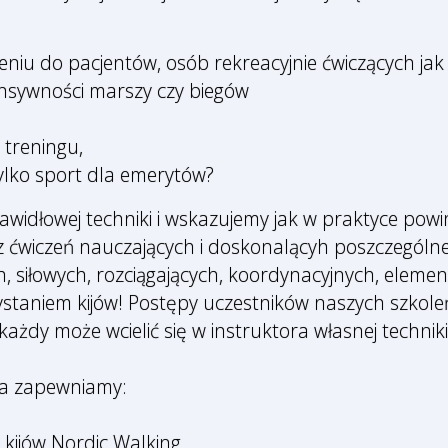
eniu do pacjentów, osób rekreacyjnie ćwiczących jak
ensywności marszy czy biegów
 treningu,
tylko sport dla emerytów?
idłowej techniki i wskazujemy jak w praktyce powin
 ćwiczeń nauczających i doskonalącyh poszczególne
h, siłowych, rozciągających, koordynacyjnych, eleme
zystaniem kijów! Postępy uczestników naszych szkol
e każdy może wcielić się w instruktora własnej tech
ia zapewniamy:
 kijów Nordic Walking