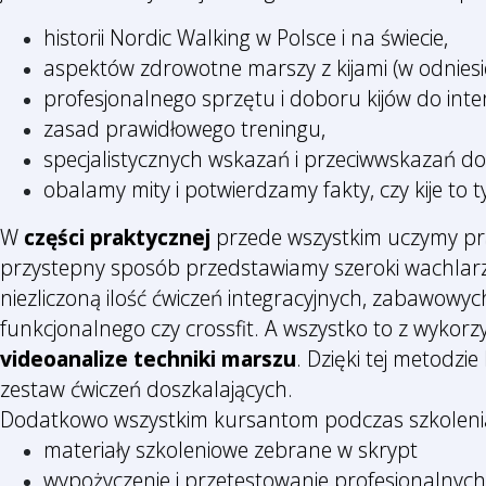
historii Nordic Walking w Polsce i na świecie,
aspektów zdrowotne marszy z kijami (w odniesi
profesjonalnego sprzętu i doboru kijów do int
zasad prawidłowego treningu,
specjalistycznych wskazań i przeciwwskazań do
obalamy mity i potwierdzamy fakty, czy kije to 
W
części praktycznej
przede wszystkim uczymy praw
przystepny sposób przedstawiamy szeroki wachlarz
niezliczoną ilość ćwiczeń integracyjnych, zabawowyc
funkcjonalnego czy crossfit. A wszystko to z wykor
videoanalize techniki marszu
. Dzięki tej metodzi
zestaw ćwiczeń doszkalających.
Dodatkowo wszystkim kursantom podczas szkolen
materiały szkoleniowe zebrane w skrypt
wypożyczenie i przetestowanie profesjonalnych