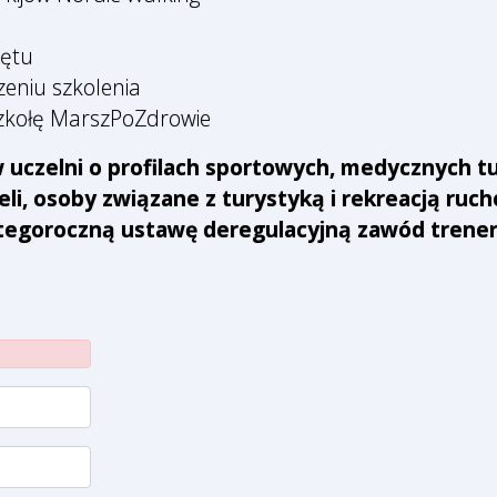
zętu
eniu szkolenia
szkołę MarszPoZdrowie
uczelni o profilach sportowych, medycznych tu
eli, osoby związane z turystyką i rekreacją ruc
goroczną ustawę deregulacyjną zawód trenera/