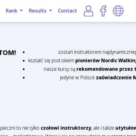
Rank
Results
Contact
STOM!
zostań instruktorem najdynamiczniej 
kształć się pod okiem
pionierów Nordic Walkin
nasze kursy są
rekomendowane przez t
jedyne w Polsce
zaświadczenie M
pieczni to nie tylko
czołowi instruktorzy
, ale i także
utytuło