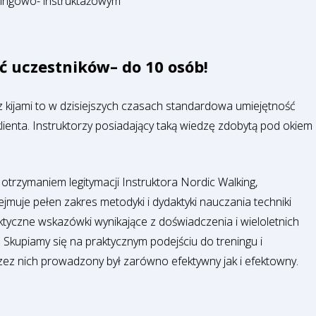
ningowo- instruktażowym
ć uczestników– do 10 osób!
z kijami to w dzisiejszych czasach standardowa umiejętność
enta. Instruktorzy posiadający taką wiedzę zdobytą pod okiem
 otrzymaniem legitymacji Instruktora Nordic Walking,
jmuje pełen zakres metodyki i dydaktyki nauczania techniki
tyczne wskazówki wynikające z doświadczenia i wieloletnich
upiamy się na praktycznym podejściu do treningu i
rzez nich prowadzony był zarówno efektywny jak i efektowny.