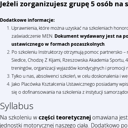
Jeżeli zorganizujesz grupę 5 osób na 
Dodatkowe informacje:
Uprawnienia, które można uzyskać na szkoleniach honorowa
zaświadczenie MEN.
Dokument wydawany jest na pod
ustawicznego w formach pozaszkolnych
.
Po szkoleniu Instruktorzy otrzymują pomoc partnersko –
Siedlce, Chodzę Z Kijami, Rzeszowska Akademia Sportu, 
treningów, organizacji wyjazdów kondycyjnych i promocji n
Tylko u nas, absolwenci szkoleń, w celu doskonalenia i w
Jako Placówka Kształcenia Ustawicznego posiadamy wpi
się o dofinansowania na szkolenia z instytucji samorządo
Syllabus
Na szkoleniu w
części teoretycznej
omawiana jest 
jednostki motorycznej naszego ciała. Dodatkowo po