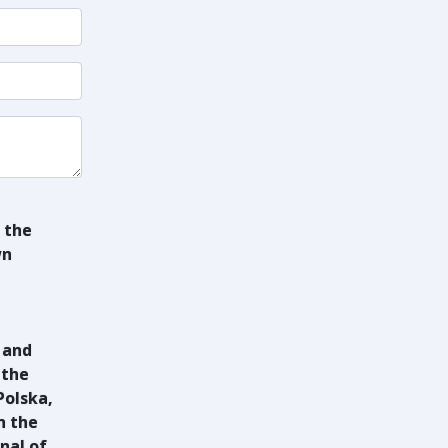
 the
wn
 and
 the
Polska,
n the
nal of