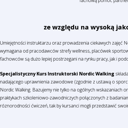
fachową pomoc partners
ze względu na wysoką jako
Umiejętności instruktarzu oraz prowadzenia ciekawych zajęć N
wymagana od pracodawców strefy wellness, placówek sportowych
fachowców są dużo lepiej postrzegani na rynku pracy, jak i po
Specjalistyczny Kurs Instruktorski Nordic Walking
składa
nadającego uprawnienia zawodowe (zgodnie z ustawą o sporcie i
Nordic Walking. Bazujemy nie tylko na ogólnych wskazaniach o
praktykach szkoleniowo-zawodniczych połączonych z badaniam
róznorodności ćwiczeń, tak by kursanci mogli przedstawić swoim