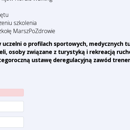
zętu
eniu szkolenia
szkołę MarszPoZdrowie
uczelni o profilach sportowych, medycznych tu
eli, osoby związane z turystyką i rekreacją ruc
goroczną ustawę deregulacyjną zawód trenera/