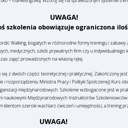
ko – marketingową. Wzoruj się na sprawdzonym systemie tre
UWAGA!
ś szkolenia obowiązuje ograniczona iloś
ordic Walking, bogatych w różnorodne formy treningu i zabawy 
, medycznych, szkół, prywatnych firm czy u indywidualnego kli
dczas zajęć prowadzonych na własną rękę.
 się z dwóch części: teoretycznej i praktycznej. Zakończony jest
 rozporządzeniu Ministra Pracy i Polityki Społczenej).Kurs obe
rganizacji międzynarodowych. Szkolenie wzbogacone jest w prak
i naukowymi Międzynarodowych Instruktorów Szkoleniowców. Sk
 klientom szeroki wachlarz ćwiczeń i umiejętności, a trening p
UWAGA!