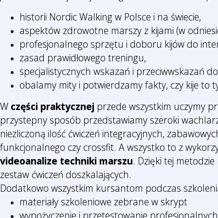
historii Nordic Walking w Polsce i na świecie,
aspektów zdrowotne marszy z kijami (w odniesi
profesjonalnego sprzętu i doboru kijów do int
zasad prawidłowego treningu,
specjalistycznych wskazań i przeciwwskazań do
obalamy mity i potwierdzamy fakty, czy kije to 
W
części praktycznej
przede wszystkim uczymy praw
przystepny sposób przedstawiamy szeroki wachlarz
niezliczoną ilość ćwiczeń integracyjnych, zabawowyc
funkcjonalnego czy crossfit. A wszystko to z wykor
videoanalize techniki marszu
. Dzięki tej metodzi
zestaw ćwiczeń doszkalających.
Dodatkowo wszystkim kursantom podczas szkolen
materiały szkoleniowe zebrane w skrypt
wypożyczenie i przetestowanie profesjonalnych