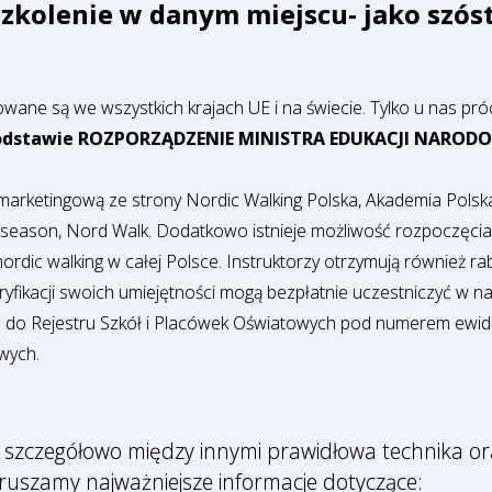
szkolenie w danym miejscu- jako szósta
ne są we wszystkich krajach UE i na świecie. Tylko u nas próc
stawie ROZPORZĄDZENIE MINISTRA EDUKACJI NARODOWEJ z
 marketingową ze strony Nordic Walking Polska, Akademia Pols
4season, Nord Walk. Dodatkowo istnieje możliwość rozpoczęcia
ordic walking w całej Polsce. Instruktorzy otrzymują również ra
eryfikacji swoich umiejętności mogą bezpłatnie uczestniczyć w 
s do Rejestru Szkół i Placówek Oświatowych pod numerem ew
wych.
szczegółowo między innymi prawidłowa technika ora
ruszamy najważniejsze informacje dotyczące: