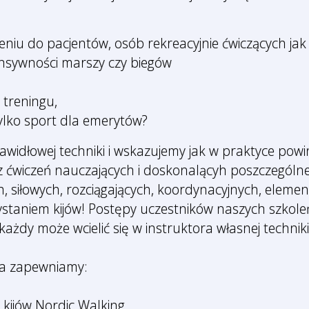
eniu do pacjentów, osób rekreacyjnie ćwiczących jak
ensywności marszy czy biegów
 treningu,
tylko sport dla emerytów?
idłowej techniki i wskazujemy jak w praktyce powin
 ćwiczeń nauczających i doskonalącyh poszczególne
h, siłowych, rozciągających, koordynacyjnych, eleme
zystaniem kijów! Postępy uczestników naszych szkol
e każdy może wcielić się w instruktora własnej tech
ia zapewniamy:
 kijów Nordic Walking