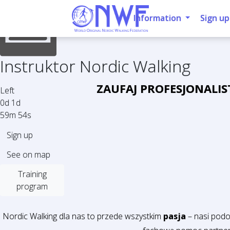
Information
Sign up
Instruktor Nordic Walking
ZAUFAJ PROFESJONALI
Left
0d 1d
59m 53s
Sign up
See on map
Training
program
Nordic Walking dla nas to przede wszystkim
pasja
– nasi podo